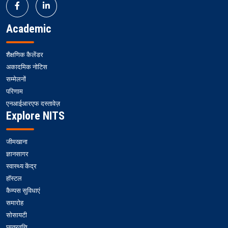
Academic
शैक्षणिक कैलेंडर
अकादमिक नोटिस
सम्मेलनों
परिणाम
एनआईआरएफ दस्तावेज़
Explore NITS
जीमखाना
ज्ञानसागर
स्वास्थ्य केंद्र
हॉस्टल
कैम्पस सुविधाएं
समारोह
सोसायटी
छात्रवृत्ति