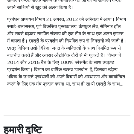
उत्पादन करके बल्कि भविष्य के व्यापारिक नेताओं का भी उत्पादन करके
अपने साथियों से खुद को अलग किया है।
प्रबंधन अध्ययन विभाग 21 अगस्त, 2012 को अस्तित्व में आया। विभाग
स्मार्ट-क्लासरूम, पूर्ण विकसित पुस्तकालय, कंप्यूटर लैब, सेमिनार हॉल
और सबसे बढ़कर समर्पित संकाय की एक टीम के साथ एक अलग इमारत
में चलता है। छात्रों के प्रदर्शन की नियमित रूप से निगरानी की जाती है।
छात्र विभिन्न उद्योगों/शिक्षा जगत के व्यक्तित्वों के साथ नियमित रूप से
बातचीत करते हैं और अक्सर औद्योगिक दौरों से भी गुजरते हैं। विभाग ने
2014 और 2015 बैच के लिए 100% प्लेसमेंट के साथ उत्कृष्ट
प्रदर्शन किया। विभाग का वार्षिक उत्सव 'पारबोन' है, जिसका उद्देश्य
भविष्य के उभरते प्रबंधकों को अपने विचारों को अवधारणा और कार्यान्वित
करने के लिए एक मंच प्रदान करना था, साथ ही साथी छात्रों के साथ
बातचीत और विचार-विमर्श उत्सव के मूल उद्देश्य थे। इसके अलावा एक
विभागीय पत्रिका "उड़ान" है जिसमें छात्र अपने नवीन विचारों, विचारों
और रचनात्मक विचारों को व्यक्त करते हैं। यहां, एनआईटी सिलचर में, हम
न केवल अकादमिक उत्कृष्टता के लिए प्रयास करते हैं बल्कि छात्रों के
समग्र विकास को भी समान महत्व देते हैं ताकि वे पेशेवर जीवन के सभी
क्षेत्रों में उत्कृष्टता प्राप्त कर सकें।
हमारी दृष्टि