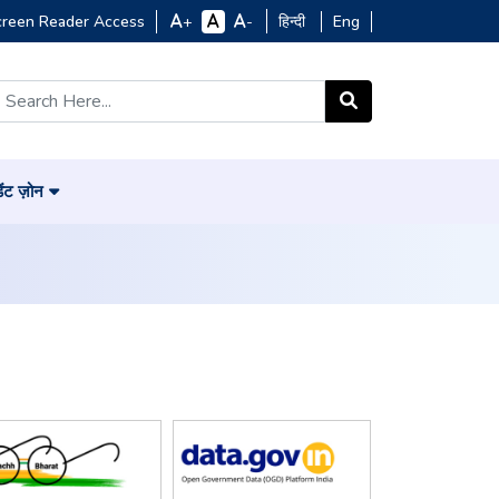
creen Reader Access
हिन्दी
Eng
+
-
डेंट ज़ोन