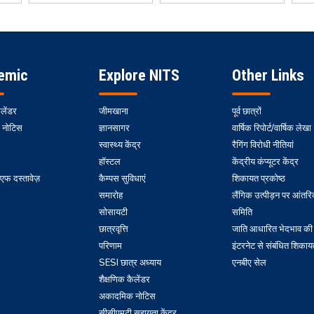
emic
Explore NITS
Other Links
ैलेंडर
जीमखाना
पूर्व छात्रों
 नोटिस
ज्ञानसागर
वार्षिक रिपोर्ट/वार्षिक लेखा
स्वास्थ्य केंद्र
रैगिंग विरोधी नीतियां
हॉस्टल
केंद्रीय कंप्यूटर केंद्र
 दस्तावेज़
कैम्पस सुविधाएं
शिकायत प्रकोष्ठ
समारोह
लैंगिक उत्पीड़न पर आंत
सोसायटी
समिति
छात्रवृत्ति
जाति आधारित भेदभाव की 
परिणाम
इंटरनेट से संबंधित शिकायत
SESI छात्र अध्याय
एनबीए सेल
शैक्षणिक कैलेंडर
अकादमिक नोटिस
सीसीएमटी सहायता केंद्र